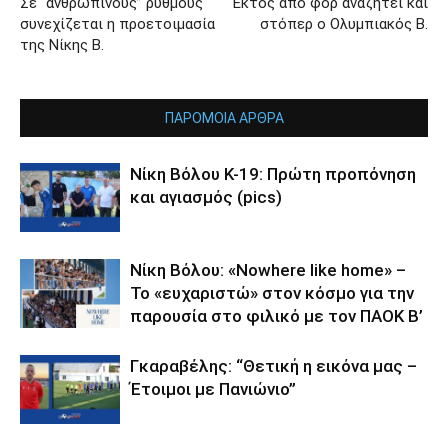
Σε “ανθρώπινους” ρυθμούς
Εκτός από φορ αναζητεί και
συνεχίζεται η προετοιμασία
στόπερ ο Ολυμπιακός Β.
της Νίκης Β.
ΠΑΡΟΜΟΙΑ ΑΡΘΡΑ
Νίκη Βόλου Κ-19: Πρώτη προπόνηση
και αγιασμός (pics)
Νίκη Βόλου: «Nowhere like home» –
Το «ευχαριστώ» στον κόσμο για την
παρουσία στο φιλικό με τον ΠΑΟΚ Β’
Γκαραβέλης: “Θετική η εικόνα μας –
Έτοιμοι με Πανιώνιο”