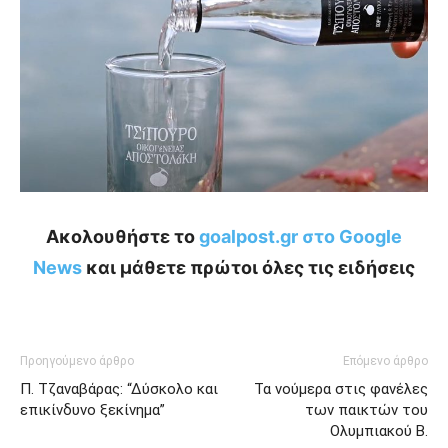
Ακολουθήστε το
goalpost.gr στο Google
News
και μάθετε πρώτοι όλες τις ειδήσεις
Προηγούμενο άρθρο
Επόμενο άρθρο
Π. Τζαναβάρας: “Δύσκολο και
Τα νούμερα στις φανέλες
επικίνδυνο ξεκίνημα”
των παικτών του
Ολυμπιακού Β.