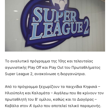
Το αναλυτικό πρόγραμμα της 10ης και τελευταίας
αγωνιστικής Play Off και Play Out του Πρωταθλήματος
Super League 2, ανακοίνωσε η διοργανώτρια.
Από το πρόγραμμα ξεχωρίζουν τα παιχνίδια Κηφισιά –
Ηλιούπολη και Καλαμάτα – Αιγάλεω που θα κρίνουν τον
πρωταθλητή του Β’ ομίλου, καθώς και το Διαγόρας –
Καβάλα στον Α’ όμιλο που αποτελεί τελικό παραμονής.