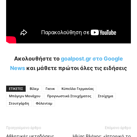
Ακολουθήστε το
goalpost.gr στο Google
News
και μάθετε πρώτοι όλες τις ειδήσεις
ΕΤΙΚΕΤΕΣ
Βίλεμ
Γκενκ
Κύπελλο Γερμανίας
Μπάγερν Μονάχου
Προγνωστικά Στοιχήματος
Στοίχημα
Στουτγάρδη
Φόλενταμ
Προηγούμενο άρθρο
Επόμενο άρθρο
Αθλητικές μεταδόσεις
Ηλίας Βλάχος: «Ιστορικό το