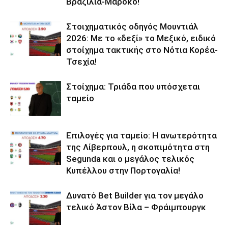
Βραζιλία-Μαρόκο!
Στοιχηματικός οδηγός Μουντιάλ
2026: Με το «δεξί» το Μεξικό, ειδικό
στοίχημα τακτικής στο Νότια Κορέα-
Τσεχία!
Στοίχημα: Τριάδα που υπόσχεται
ταμείο
Επιλογές για ταμείο: Η ανωτερότητα
της Λίβερπουλ, η σκοπιμότητα στη
Segunda και ο μεγάλος τελικός
Κυπέλλου στην Πορτογαλία!
Δυνατό Bet Builder για τον μεγάλο
τελικό Άστον Βίλα – Φράιμπουργκ