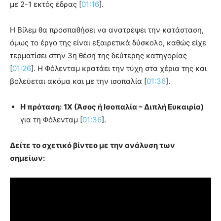
με 2-1 εκτός έδρας [
01:16
].
Η Βίλεμ θα προσπαθήσει να ανατρέψει την κατάσταση,
όμως το έργο της είναι εξαιρετικά δύσκολο, καθώς είχε
τερματίσει στην 3η θέση της δεύτερης κατηγορίας
[
01:26
]. Η Φόλενταμ κρατάει την τύχη στα χέρια της και
βολεύεται ακόμα και με την ισοπαλία [
01:36
].
Η πρόταση:
1Χ (Άσος ή Ισοπαλία – Διπλή Ευκαιρία)
για τη Φόλενταμ [
01:36
].
Δείτε το σχετικό βίντεο με την ανάλυση των
σημείων: