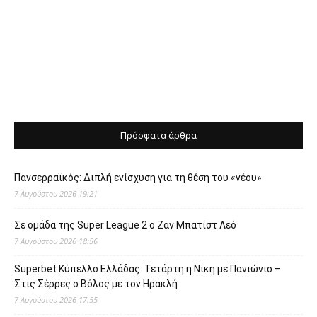
Πρόσφατα άρθρα
Πανσερραϊκός: Διπλή ενίσχυση για τη θέση του «νέου»
7 Αυγούστου 2026 19:21
Σε ομάδα της Super League 2 o Ζαν Μπατίστ Λεό
7 Αυγούστου 2026 18:56
Superbet Κύπελλο Ελλάδας: Τετάρτη η Νίκη με Πανιώνιο –
Στις Σέρρες ο Βόλος με τον Ηρακλή
7 Αυγούστου 2026 17:55