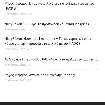
Ρήγας Φεραίος: Ιστορικό φιλικό τεστ στο Βελεστίνο με τον
ΠΑΟΚ Β’!
7 Αυγούστου 2026 11:49
Νίκη Βόλου Κ-19: Πρώτη προπόνηση και αγιασμός (pics)
7 Αυγούστου 2026 11:10
Νίκη Βόλου: «Nowhere like home» – Το «ευχαριστώ» στον
κόσμο για την παρουσία στο φιλικό με τον ΠΑΟΚ Β’
6 Αυγούστου 2026 20:26
ΑΕΛ Novibet – Ζάκυνθος 0-0: «Λευκή» ισοπαλία στο Καρπενήσι
6 Αυγούστου 2026 20:17
Ρήγας Φεραίος: Ανανέωσε ο Βαγγέλης Ράπτης!
6 Αυγούστου 2026 16:13