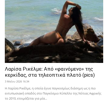
Λαρίσα Ρικέλμε: Από «φαινόμενο» της
κερκίδας, στα τηλεοπτικά πλατό (pics)
3 Μαΐου 2026 16:34
Η Λαρίσα Ρικέλμε, η οποία έγινε παγκοσμίως διάσημη ως η πιο
εντυπωσιακή οπαδός στο Παγκόσμιο Κύπελλο της Νότιας Αφρικής
το 2010, ετοιμάζεται για μία...