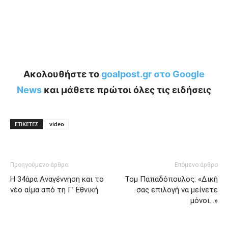
Ακολουθήστε το
goalpost.gr στο Google
News
και μάθετε πρώτοι όλες τις ειδήσεις
ΕΤΙΚΕΤΕΣ
video
Προηγούμενο άρθρο
Επόμενο άρθρο
Η 34άρα Αναγέννηση και το
Τομ Παπαδόπουλος: «Δική
νέο αίμα από τη Γ’ Εθνική
σας επιλογή να μείνετε
μόνοι…»