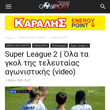
Αρχική
MEDIA LIVE EVENTS
HIGHLIGHTS
MEDIA LIVE EVENTS
HIGHLIGHTS
Ποδόσφαιρο
Super League 2
Super League 2 | Όλα τα
γκολ της τελευταίας
αγωνιστικής (video)
5 Μαΐου 2025 16:27