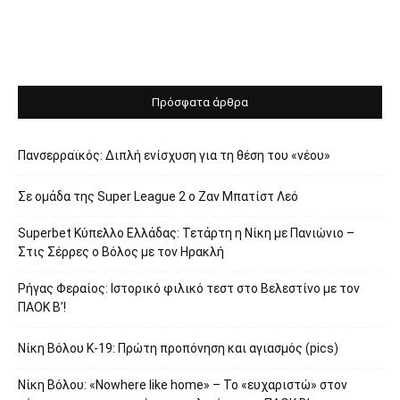
Πρόσφατα άρθρα
Πανσερραϊκός: Διπλή ενίσχυση για τη θέση του «νέου»
Σε ομάδα της Super League 2 o Ζαν Μπατίστ Λεό
Superbet Κύπελλο Ελλάδας: Τετάρτη η Νίκη με Πανιώνιο –
Στις Σέρρες ο Βόλος με τον Ηρακλή
Ρήγας Φεραίος: Ιστορικό φιλικό τεστ στο Βελεστίνο με τον
ΠΑΟΚ Β’!
Νίκη Βόλου Κ-19: Πρώτη προπόνηση και αγιασμός (pics)
Νίκη Βόλου: «Nowhere like home» – Το «ευχαριστώ» στον