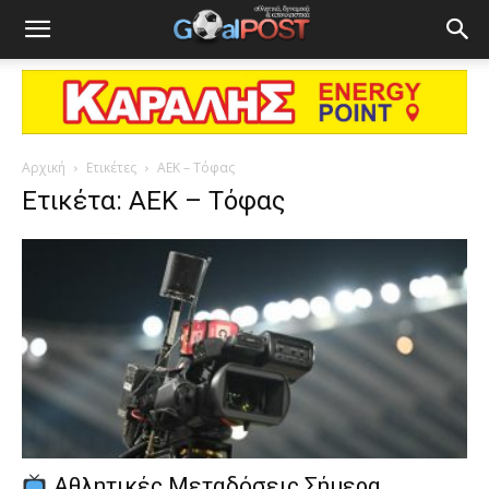
Αρχική
Ετικέτες
ΑΕΚ – Τόφας
Ετικέτα: ΑΕΚ – Τόφας
Αθλητικές Μεταδόσεις Σήμερα