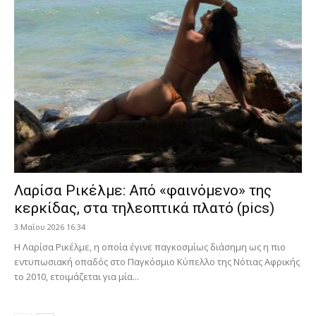
Λαρίσα Ρικέλμε: Από «φαινόμενο» της
κερκίδας, στα τηλεοπτικά πλατό (pics)
3 Μαΐου 2026 16:34
Η Λαρίσα Ρικέλμε, η οποία έγινε παγκοσμίως διάσημη ως η πιο
εντυπωσιακή οπαδός στο Παγκόσμιο Κύπελλο της Νότιας Αφρικής
το 2010, ετοιμάζεται για μία...