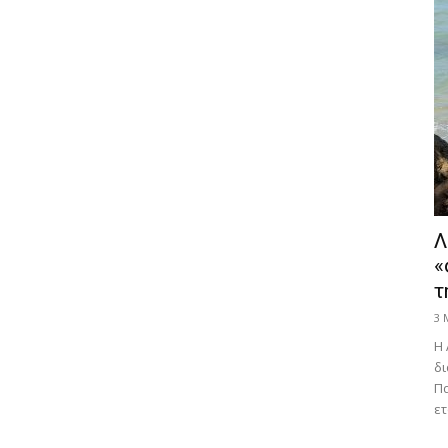
Λ
«
τ
3 
Η 
δι
Πα
ετ