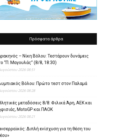
Πρόσφατα άρθρα
αρακηνός – Νίκη Βόλου: Τεστάρουν δυνάμεις
ο “Π. Μαγουλάς” (8/8, 18:30)
Αυγούστου 2026 08:51
λυμπιακός Βόλου: Πρώτο τεστ στον Παλαμά
Αυγούστου 2026 08:28
λητικές μεταδόσεις 8/8: Φιλικά Άρη, ΑΕΚ και
ηφισιάς, MotoGP και ΠΑΟΚ
Αυγούστου 2026 08:21
νσερραϊκός: Διπλή ενίσχυση για τη θέση του
νέου»