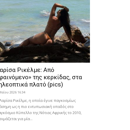
αρίσα Ρικέλμε: Από
φαινόμενο» της κερκίδας, στα
ηλεοπτικά πλατό (pics)
Μαΐου 2026 16:34
Λαρίσα Ρικέλμε, η οποία έγινε παγκοσμίως
άσημη ως η πιο εντυπωσιακή οπαδός στο
γκόσμιο Κύπελλο της Νότιας Αφρικής το 2010,
οιμάζεται για μία...