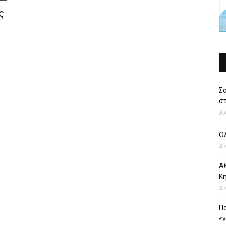
ς
Σ
στ
8 
Ο
8 
Αθ
Κ
8 
Πα
«