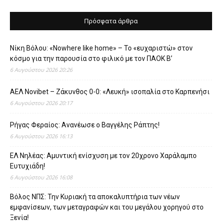
Πρόσφατα άρθρα
Νίκη Βόλου: «Nowhere like home» – Το «ευχαριστώ» στον
κόσμο για την παρουσία στο φιλικό με τον ΠΑΟΚ Β’
6 Αυγούστου 2026 20:26
ΑΕΛ Novibet – Ζάκυνθος 0-0: «Λευκή» ισοπαλία στο Καρπενήσι
6 Αυγούστου 2026 20:17
Ρήγας Φεραίος: Ανανέωσε ο Βαγγέλης Ράπτης!
6 Αυγούστου 2026 16:13
ΕΛ Νηλέας: Αμυντική ενίσχυση με τον 20χρονο Χαράλαμπο
Ευτυχιάδη!
6 Αυγούστου 2026 16:08
Βόλος ΝΠΣ: Την Κυριακή τα αποκαλυπτήρια των νέων
εμφανίσεων, των μεταγραφών και του μεγάλου χορηγού στο
Ξενία!