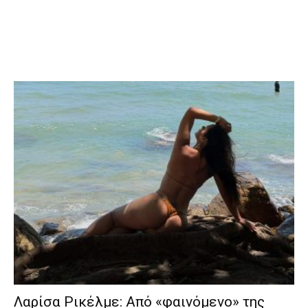
Λαρίσα Ρικέλμε: Από «φαινόμενο» της