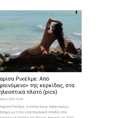
αρίσα Ρικέλμε: Από
φαινόμενο» της κερκίδας, στα
ηλεοπτικά πλατό (pics)
Μαΐου 2026 16:34
Λαρίσα Ρικέλμε, η οποία έγινε παγκοσμίως
άσημη ως η πιο εντυπωσιακή οπαδός στο
γκόσμιο Κύπελλο της Νότιας Αφρικής το 2010,