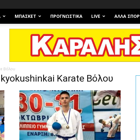
Α
ΜΠΆΣΚΕΤ
ΠΡΟΓΝΩΣΤΙΚΑ
LIVE
ΆΛΛΑ ΣΠΟΡ
te Βόλου
nkyokushinkai Karate Βόλου