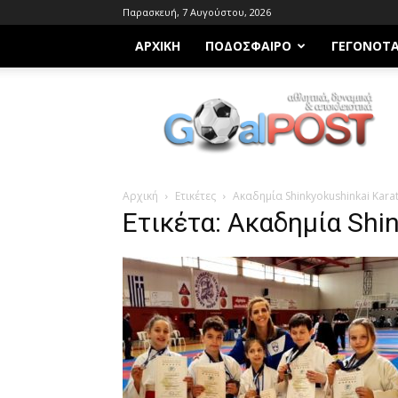
Παρασκευή, 7 Αυγούστου, 2026
ΑΡΧΙΚΗ
ΠΟΔΌΣΦΑΙΡΟ
ΓΕΓΟΝΌΤ
Goalpost.gr
Αρχική
Ετικέτες
Ακαδημία Shinkyokushinkai Kara
Ετικέτα: Ακαδημία Shi