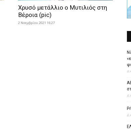
Χρυσό μετάλλιο ο Μυτιλιός στη
Βέροια (pic)
2 Νοεμβρίου 2021 16:27
Νί
«
φι
6 
ΑΕ
σ
6 
Ρ
6 
ΕΛ