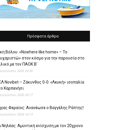
Πρόσφατα άρθρα
κη Βόλου: «Nowhere like home» – Το
ευχαριστώ» στον κόσμο για την παρουσία στο
λικό με τον ΠΑΟΚ Β’
Αυγούστου 2026 20:26
Λ Novibet – Ζάκυνθος 0-0: «Λευκή» ισοπαλία
το Καρπενήσι
Αυγούστου 2026 20:17
ήγας Φεραίος: Ανανέωσε ο Βαγγέλης Ράπτης!
Αυγούστου 2026 16:13
 Νηλέας: Αμυντική ενίσχυση με τον 20χρονο