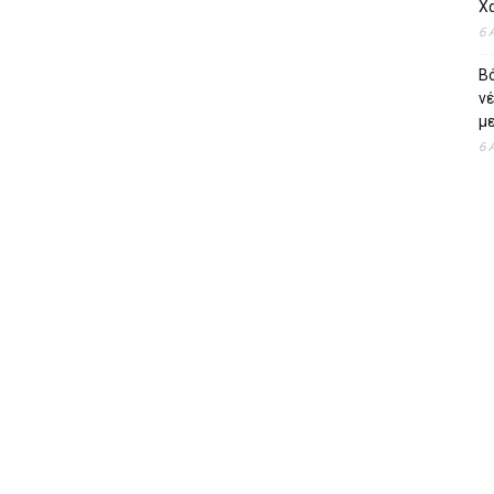
Χ
6 
Β
ν
με
6 