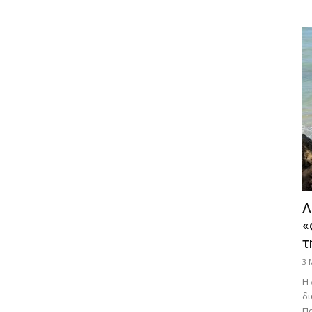
Λ
«
τ
3 
Η 
δι
Πα