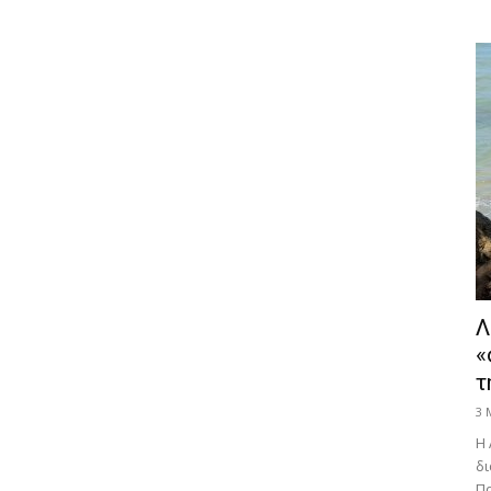
Λ
«
τ
3 
Η 
δι
Πα