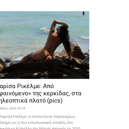
αρίσα Ρικέλμε: Από
φαινόμενο» της κερκίδας, στα
ηλεοπτικά πλατό (pics)
Μαΐου 2026 16:34
Λαρίσα Ρικέλμε, η οποία έγινε παγκοσμίως
άσημη ως η πιο εντυπωσιακή οπαδός στο
γκόσμιο Κύπελλο της Νότιας Αφρικής το 2010,