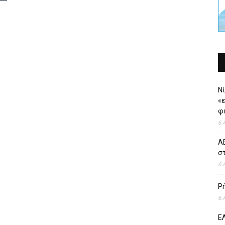
Νί
«
φι
6 
ΑΕ
σ
6 
Ρ
6 
ΕΛ