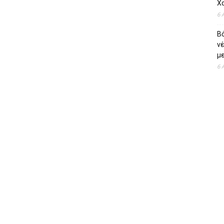
Χ
6 
Β
ν
με
6 