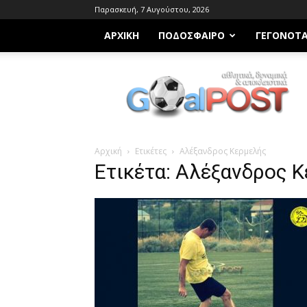
Παρασκευή, 7 Αυγούστου, 2026
ΑΡΧΙΚΗ
ΠΟΔΌΣΦΑΙΡΟ
ΓΕΓΟΝΌΤ
Goalpost.gr
Αρχική
Ετικέτες
Αλέξανδρος Κερμελής
Ετικέτα: Αλέξανδρος 