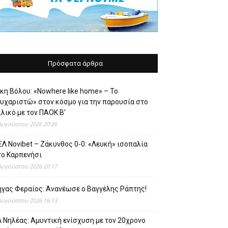
Πρόσφατα άρθρα
κη Βόλου: «Nowhere like home» – Το
ευχαριστώ» στον κόσμο για την παρουσία στο
λικό με τον ΠΑΟΚ Β’
Αυγούστου 2026 20:26
Λ Novibet – Ζάκυνθος 0-0: «Λευκή» ισοπαλία
το Καρπενήσι
Αυγούστου 2026 20:17
ήγας Φεραίος: Ανανέωσε ο Βαγγέλης Ράπτης!
Αυγούστου 2026 16:13
 Νηλέας: Αμυντική ενίσχυση με τον 20χρονο