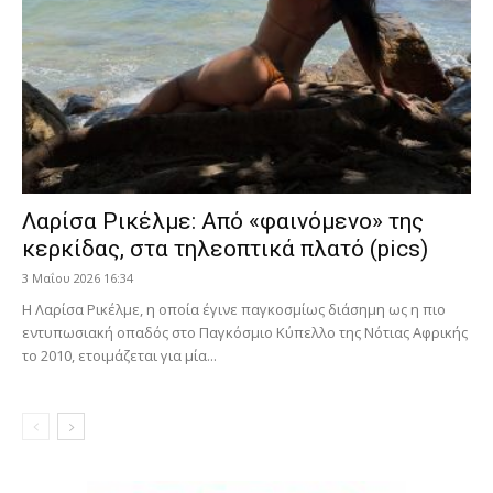
Λαρίσα Ρικέλμε: Από «φαινόμενο» της
κερκίδας, στα τηλεοπτικά πλατό (pics)
3 Μαΐου 2026 16:34
Η Λαρίσα Ρικέλμε, η οποία έγινε παγκοσμίως διάσημη ως η πιο
εντυπωσιακή οπαδός στο Παγκόσμιο Κύπελλο της Νότιας Αφρικής
το 2010, ετοιμάζεται για μία...