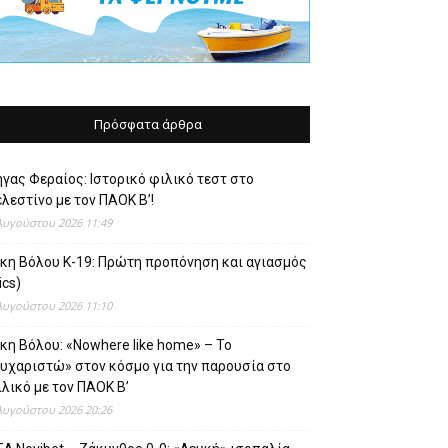
Πρόσφατα άρθρα
γας Φεραίος: Ιστορικό φιλικό τεστ στο
λεστίνο με τον ΠΑΟΚ Β’!
Αυγούστου 2026 11:49
ίκη Βόλου Κ-19: Πρώτη προπόνηση και αγιασμός
ics)
Αυγούστου 2026 11:10
κη Βόλου: «Nowhere like home» – Το
ευχαριστώ» στον κόσμο για την παρουσία στο
λικό με τον ΠΑΟΚ Β’
Αυγούστου 2026 20:26