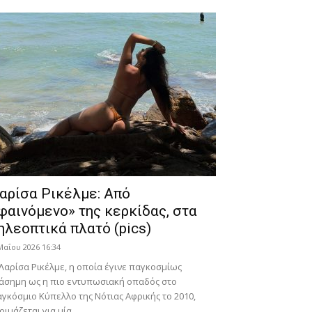
αρίσα Ρικέλμε: Από
φαινόμενο» της κερκίδας, στα
ηλεοπτικά πλατό (pics)
Μαΐου 2026 16:34
Λαρίσα Ρικέλμε, η οποία έγινε παγκοσμίως
άσημη ως η πιο εντυπωσιακή οπαδός στο
γκόσμιο Κύπελλο της Νότιας Αφρικής το 2010,
οιμάζεται για μία...