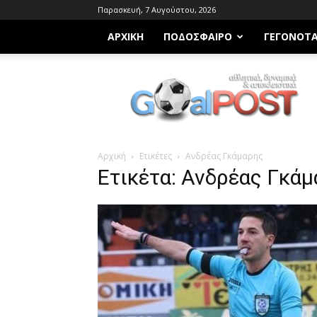
Παρασκευή, 7 Αυγούστου, 2026
ΑΡΧΙΚΗ
ΠΟΔΌΣΦΑΙΡΟ
ΓΕΓΟΝΌΤ
Goalpost.gr
Αρχική
Ετικέτες
Ανδρέας Γκάμαρης
Ετικέτα: Ανδρέας Γκά