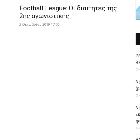
Football League: Οι διαιτητές της
2ης αγωνιστικής
3 Οκτωβρίου 2019 17:00
Ρή
Βε
7 
Ν
(p
7 
Νί
«
φι
6 