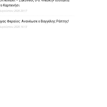
Λ Novibet – Ζάκυνθος 0-0: «Λευκή» ισοπαλία
το Καρπενήσι
Αυγούστου 2026 20:17
ήγας Φεραίος: Ανανέωσε ο Βαγγέλης Ράπτης!
Αυγούστου 2026 16:13