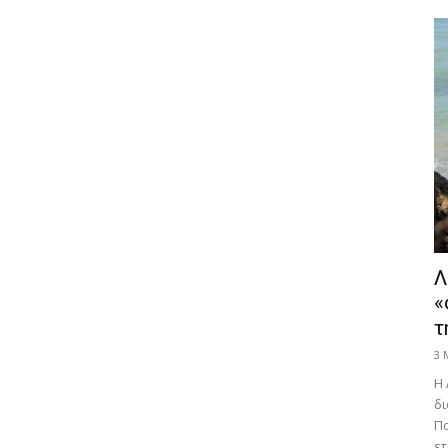
Λ
«
τ
3 
Η 
δι
Πα
ετ