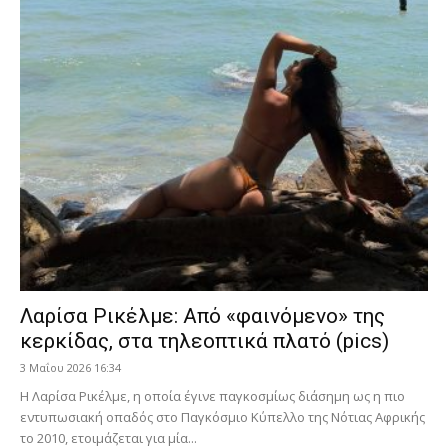
Λαρίσα Ρικέλμε: Από «φαινόμενο» της
κερκίδας, στα τηλεοπτικά πλατό (pics)
3 Μαΐου 2026 16:34
Η Λαρίσα Ρικέλμε, η οποία έγινε παγκοσμίως διάσημη ως η πιο
εντυπωσιακή οπαδός στο Παγκόσμιο Κύπελλο της Νότιας Αφρικής
το 2010, ετοιμάζεται για μία...