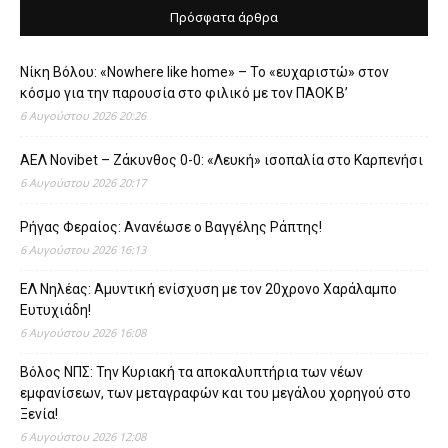
Πρόσφατα άρθρα
Νίκη Βόλου: «Nowhere like home» – Το «ευχαριστώ» στον
κόσμο για την παρουσία στο φιλικό με τον ΠΑΟΚ Β’
6 Αυγούστου 2026 20:26
ΑΕΛ Novibet – Ζάκυνθος 0-0: «Λευκή» ισοπαλία στο Καρπενήσι
6 Αυγούστου 2026 20:17
Ρήγας Φεραίος: Ανανέωσε ο Βαγγέλης Ράπτης!
6 Αυγούστου 2026 16:13
ΕΛ Νηλέας: Αμυντική ενίσχυση με τον 20χρονο Χαράλαμπο
Ευτυχιάδη!
6 Αυγούστου 2026 16:08
Βόλος ΝΠΣ: Την Κυριακή τα αποκαλυπτήρια των νέων
εμφανίσεων, των μεταγραφών και του μεγάλου χορηγού στο
Ξενία!
6 Αυγούστου 2026 12:08