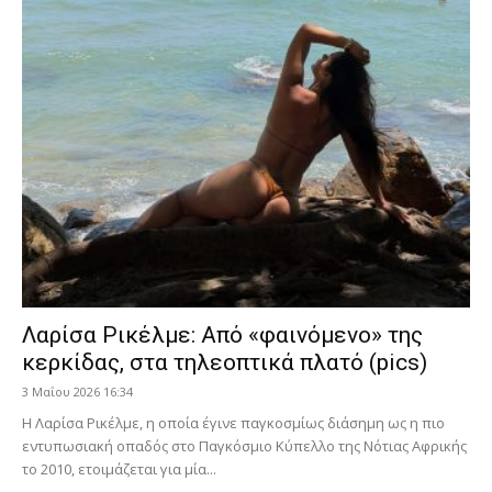
Λαρίσα Ρικέλμε: Από «φαινόμενο» της
κερκίδας, στα τηλεοπτικά πλατό (pics)
3 Μαΐου 2026 16:34
Η Λαρίσα Ρικέλμε, η οποία έγινε παγκοσμίως διάσημη ως η πιο
εντυπωσιακή οπαδός στο Παγκόσμιο Κύπελλο της Νότιας Αφρικής
το 2010, ετοιμάζεται για μία...