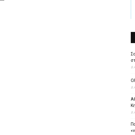
Σ
στ
8 
Ο
8 
Αθ
Κ
8 
Πα
«