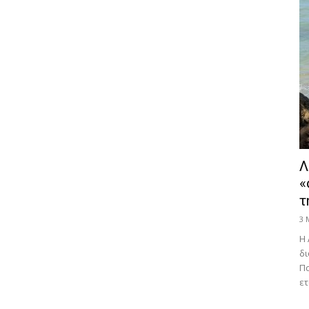
Λ
«
τ
3 
Η 
δι
Πα
ετ