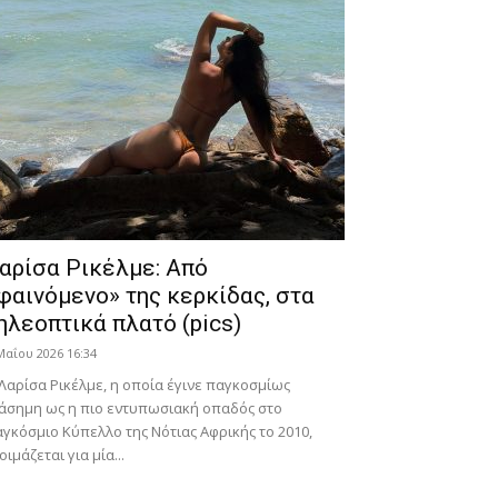
αρίσα Ρικέλμε: Από
φαινόμενο» της κερκίδας, στα
ηλεοπτικά πλατό (pics)
Μαΐου 2026 16:34
Λαρίσα Ρικέλμε, η οποία έγινε παγκοσμίως
άσημη ως η πιο εντυπωσιακή οπαδός στο
γκόσμιο Κύπελλο της Νότιας Αφρικής το 2010,
οιμάζεται για μία...