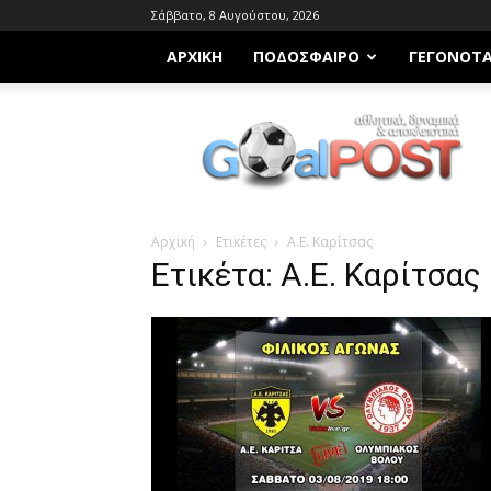
Σάββατο, 8 Αυγούστου, 2026
ΑΡΧΙΚΗ
ΠΟΔΌΣΦΑΙΡΟ
ΓΕΓΟΝΌΤ
Goalpost.gr
Αρχική
Ετικέτες
Α.Ε. Καρίτσας
Ετικέτα: Α.Ε. Καρίτσας