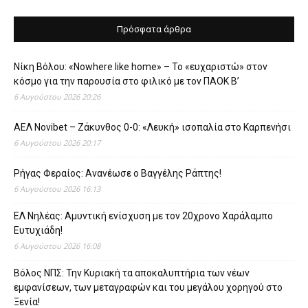
Πρόσφατα άρθρα
Νίκη Βόλου: «Nowhere like home» – Το «ευχαριστώ» στον
κόσμο για την παρουσία στο φιλικό με τον ΠΑΟΚ Β’
6 Αυγούστου 2026 20:26
ΑΕΛ Novibet – Ζάκυνθος 0-0: «Λευκή» ισοπαλία στο Καρπενήσι
6 Αυγούστου 2026 20:17
Ρήγας Φεραίος: Ανανέωσε ο Βαγγέλης Ράπτης!
6 Αυγούστου 2026 16:13
ΕΛ Νηλέας: Αμυντική ενίσχυση με τον 20χρονο Χαράλαμπο
Ευτυχιάδη!
6 Αυγούστου 2026 16:08
Βόλος ΝΠΣ: Την Κυριακή τα αποκαλυπτήρια των νέων
εμφανίσεων, των μεταγραφών και του μεγάλου χορηγού στο
Ξενία!