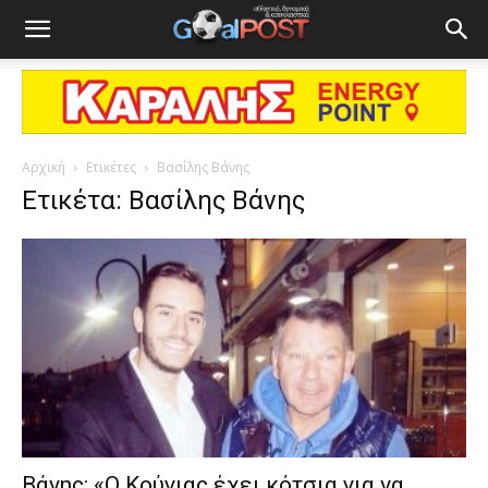
Αρχική
Ετικέτες
Βασίλης Βάνης
Ετικέτα: Βασίλης Βάνης
Βάνης: «Ο Κούγιας έχει κότσια για να