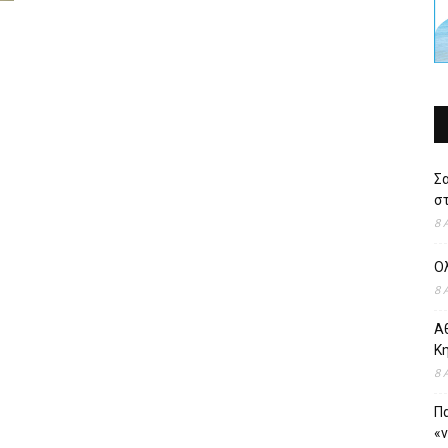
Σ
στ
8 
Ο
8 
Αθ
Κ
8 
Πα
«