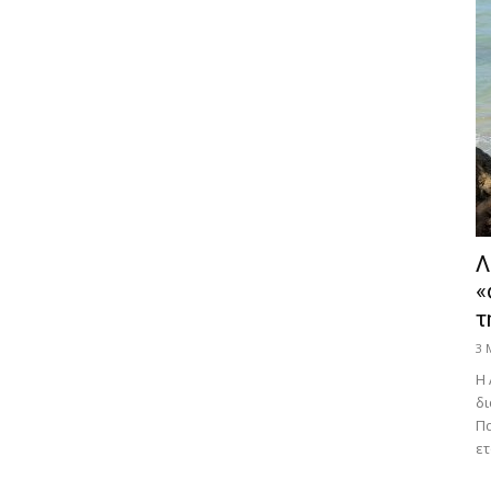
Λ
«
τ
3 
Η 
δι
Πα
ετ