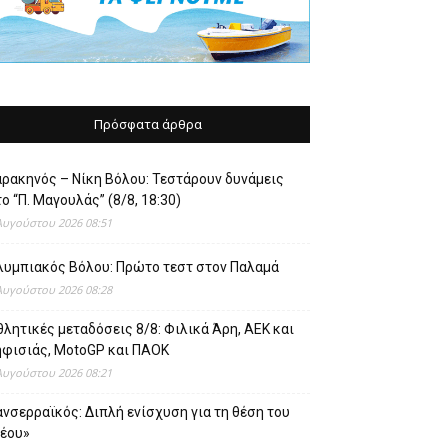
Πρόσφατα άρθρα
αρακηνός – Νίκη Βόλου: Τεστάρουν δυνάμεις
ο “Π. Μαγουλάς” (8/8, 18:30)
Αυγούστου 2026 08:51
λυμπιακός Βόλου: Πρώτο τεστ στον Παλαμά
Αυγούστου 2026 08:28
λητικές μεταδόσεις 8/8: Φιλικά Άρη, ΑΕΚ και
ηφισιάς, MotoGP και ΠΑΟΚ
Αυγούστου 2026 08:21
νσερραϊκός: Διπλή ενίσχυση για τη θέση του
νέου»