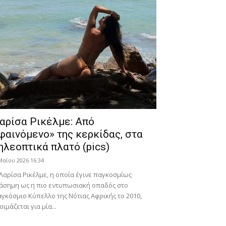
αρίσα Ρικέλμε: Από
φαινόμενο» της κερκίδας, στα
ηλεοπτικά πλατό (pics)
Μαΐου 2026 16:34
Λαρίσα Ρικέλμε, η οποία έγινε παγκοσμίως
άσημη ως η πιο εντυπωσιακή οπαδός στο
γκόσμιο Κύπελλο της Νότιας Αφρικής το 2010,
οιμάζεται για μία...