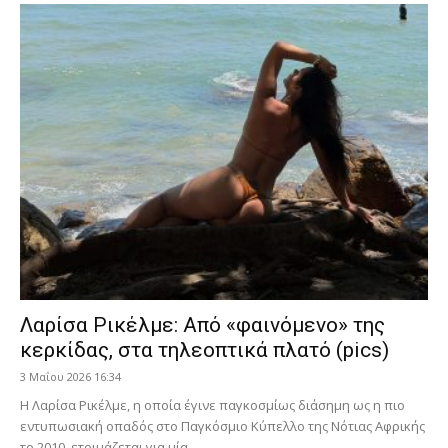
Λαρίσα Ρικέλμε: Από «φαινόμενο» της
κερκίδας, στα τηλεοπτικά πλατό (pics)
3 Μαΐου 2026 16:34
Η Λαρίσα Ρικέλμε, η οποία έγινε παγκοσμίως διάσημη ως η πιο
εντυπωσιακή οπαδός στο Παγκόσμιο Κύπελλο της Νότιας Αφρικής
το 2010, ετοιμάζεται για μία...