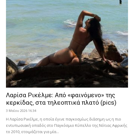
Λαρίσα Ρικέλμε: Από «φαινόμενο» της
κερκίδας, στα τηλεοπτικά πλατό (pics)
3 Μαΐου 2026 16:34
Η Λαρίσα Ρικέλμε, η οποία έγινε παγκοσμίως διάσημη ως η πιο
εντυπωσιακή οπαδός στο Παγκόσμιο Κύπελλο της Νότιας Αφρικής
το 2010, ετοιμάζεται για μία...