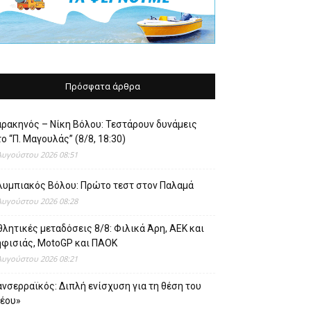
Πρόσφατα άρθρα
αρακηνός – Νίκη Βόλου: Τεστάρουν δυνάμεις
ο “Π. Μαγουλάς” (8/8, 18:30)
Αυγούστου 2026 08:51
λυμπιακός Βόλου: Πρώτο τεστ στον Παλαμά
Αυγούστου 2026 08:28
λητικές μεταδόσεις 8/8: Φιλικά Άρη, ΑΕΚ και
ηφισιάς, MotoGP και ΠΑΟΚ
Αυγούστου 2026 08:21
νσερραϊκός: Διπλή ενίσχυση για τη θέση του
νέου»