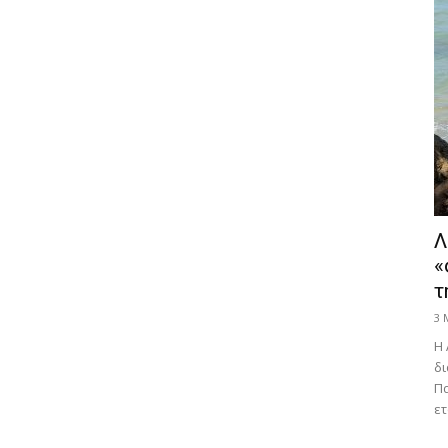
Λ
«
τ
3 
Η 
δι
Πα
ετ