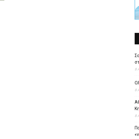
Σ
στ
8 
Ο
8 
Αθ
Κ
8 
Πα
«