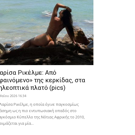
αρίσα Ρικέλμε: Από
φαινόμενο» της κερκίδας, στα
ηλεοπτικά πλατό (pics)
Μαΐου 2026 16:34
Λαρίσα Ρικέλμε, η οποία έγινε παγκοσμίως
άσημη ως η πιο εντυπωσιακή οπαδός στο
γκόσμιο Κύπελλο της Νότιας Αφρικής το 2010,
οιμάζεται για μία...