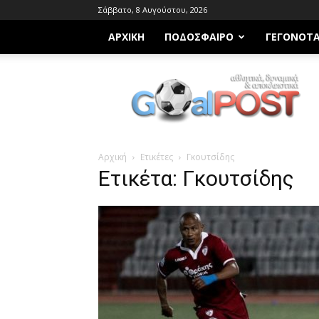
Σάββατο, 8 Αυγούστου, 2026
ΑΡΧΙΚΗ
ΠΟΔΌΣΦΑΙΡΟ
ΓΕΓΟΝΌΤ
Goalpost.gr
Αρχική
Ετικέτες
Γκουτσίδης
Ετικέτα: Γκουτσίδης