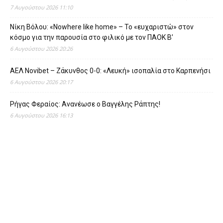
7 Αυγούστου 2026 11:10
Νίκη Βόλου: «Nowhere like home» – Το «ευχαριστώ» στον
κόσμο για την παρουσία στο φιλικό με τον ΠΑΟΚ Β’
6 Αυγούστου 2026 20:26
ΑΕΛ Novibet – Ζάκυνθος 0-0: «Λευκή» ισοπαλία στο Καρπενήσι
6 Αυγούστου 2026 20:17
Ρήγας Φεραίος: Ανανέωσε ο Βαγγέλης Ράπτης!
6 Αυγούστου 2026 16:13