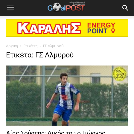
Αρχική
Ετικέτες
ΓΣ Αλμυρού
Ετικέτα: ΓΣ Αλμυρού
Αίας Σούρπης: Δικός του ο Γιώργος