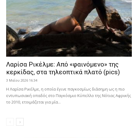
Λαρίσα Ρικέλμε: Από «φαινόμενο» της
κερκίδας, στα τηλεοπτικά πλατό (pics)
3 Μαΐου 2026 16:34
Η Λαρίσα Ρικέλμε, η οποία έγινε παγκοσμίως διάσημη ως η πιο
εντυπωσιακή οπαδός στο Παγκόσμιο Κύπελλο της Νότιας Αφρικής
το 2010, ετοιμάζεται για μία...