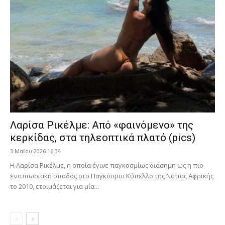
Λαρίσα Ρικέλμε: Από «φαινόμενο» της
κερκίδας, στα τηλεοπτικά πλατό (pics)
3 Μαΐου 2026 16:34
Η Λαρίσα Ρικέλμε, η οποία έγινε παγκοσμίως διάσημη ως η πιο
εντυπωσιακή οπαδός στο Παγκόσμιο Κύπελλο της Νότιας Αφρικής
το 2010, ετοιμάζεται για μία...