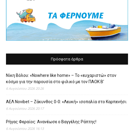
Πρόσφατα άρθρα
Νίκη Βόλου: «Nowhere like home» – Το «ευχαριστώ» στον
κόσμο για την παρουσία στο φιλικό με τον ΠΑΟΚ Β’
6 Αυγούστου 2026 20:26
ΑΕΛ Novibet – Ζάκυνθος 0-0: «Λευκή» ισοπαλία στο Καρπενήσι
6 Αυγούστου 2026 20:17
Ρήγας Φεραίος: Ανανέωσε ο Βαγγέλης Ράπτης!
6 Αυγούστου 2026 16:13