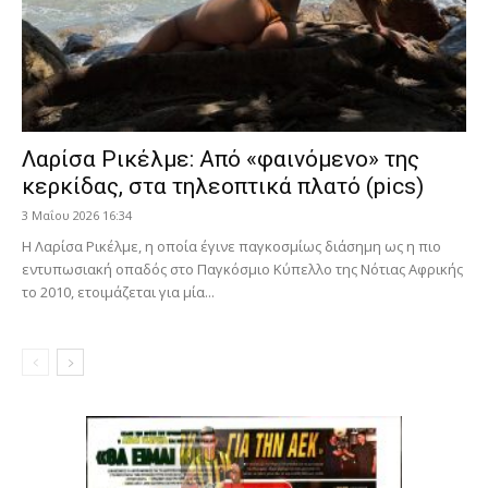
Λαρίσα Ρικέλμε: Από «φαινόμενο» της
κερκίδας, στα τηλεοπτικά πλατό (pics)
3 Μαΐου 2026 16:34
Η Λαρίσα Ρικέλμε, η οποία έγινε παγκοσμίως διάσημη ως η πιο
εντυπωσιακή οπαδός στο Παγκόσμιο Κύπελλο της Νότιας Αφρικής
το 2010, ετοιμάζεται για μία...