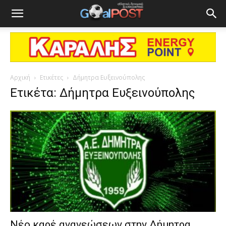
Αρχική
Ετικέτες
Δήμητρα Ευξεινούπολης
Ετικέτα: Δήμητρα Ευξεινούπολης
Νέο καρέ ανανεώσεων στην Δήμητρα