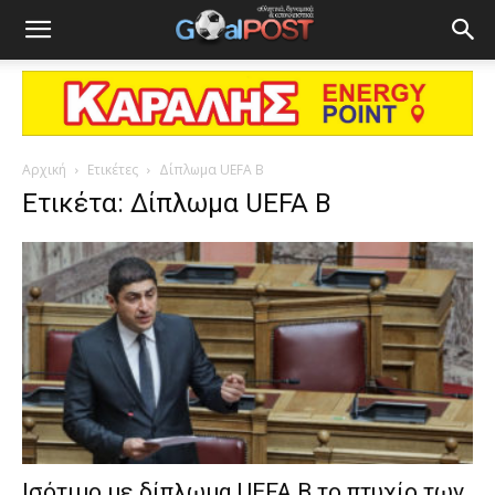
Αρχική
Ετικέτες
Δίπλωμα UEFA B
Ετικέτα: Δίπλωμα UEFA B
Ισότιμο με δίπλωμα UEFA B το πτυχίο των