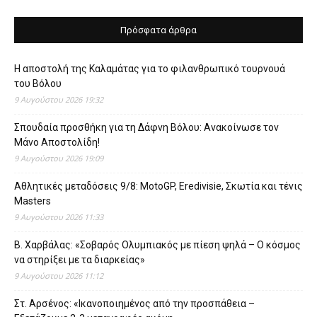
Πρόσφατα άρθρα
Η αποστολή της Καλαμάτας για το φιλανθρωπικό τουρνουά
του Βόλου
9 Αυγούστου 2026 19:32
Σπουδαία προσθήκη για τη Δάφνη Βόλου: Ανακοίνωσε τον
Μάνο Αποστολίδη!
9 Αυγούστου 2026 19:09
Αθλητικές μεταδόσεις 9/8: MotoGP, Eredivisie, Σκωτία και τένις
Masters
9 Αυγούστου 2026 11:33
Β. Χαρβάλας: «Σοβαρός Ολυμπιακός με πίεση ψηλά – Ο κόσμος
να στηρίξει με τα διαρκείας»
9 Αυγούστου 2026 11:12
Στ. Αρσένος: «Ικανοποιημένος από την προσπάθεια –