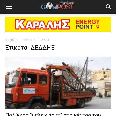
Αρχική
Ετικέτες
ΔΕΔΔΗΕ
Ετικέτα: ΔΕΔΔΗΕ
Πολύωρο “μπλακ άουτ” στο κέντρο του