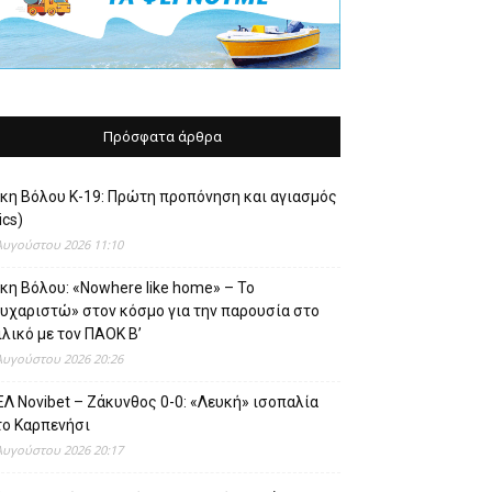
Πρόσφατα άρθρα
ίκη Βόλου Κ-19: Πρώτη προπόνηση και αγιασμός
ics)
Αυγούστου 2026 11:10
κη Βόλου: «Nowhere like home» – Το
ευχαριστώ» στον κόσμο για την παρουσία στο
λικό με τον ΠΑΟΚ Β’
Αυγούστου 2026 20:26
Λ Novibet – Ζάκυνθος 0-0: «Λευκή» ισοπαλία
το Καρπενήσι
Αυγούστου 2026 20:17