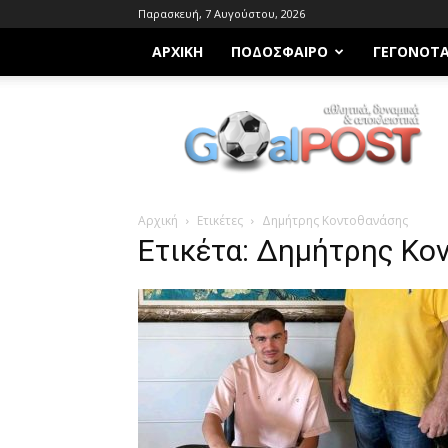
Παρασκευή, 7 Αυγούστου, 2026
ΑΡΧΙΚΗ
ΠΟΔΌΣΦΑΙΡΟ
ΓΕΓΟΝΌΤ
Goalpost.gr
Αρχική
Ετικέτες
Δημήτρης Κοντοθανάσης
Ετικέτα: Δημήτρης Κο