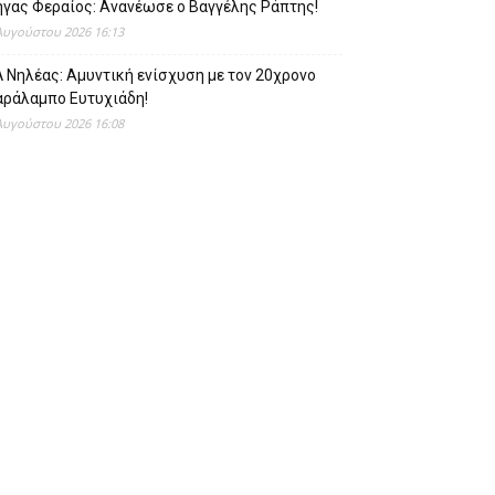
ήγας Φεραίος: Ανανέωσε ο Βαγγέλης Ράπτης!
Αυγούστου 2026 16:13
 Νηλέας: Αμυντική ενίσχυση με τον 20χρονο
αράλαμπο Ευτυχιάδη!
Αυγούστου 2026 16:08