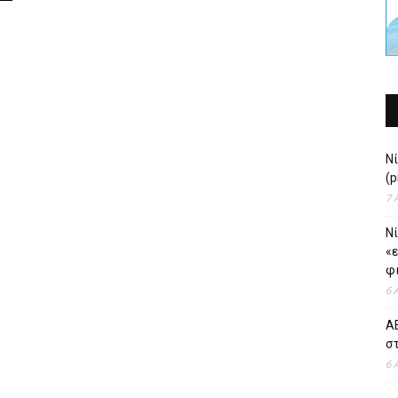
Ν
(p
7 
Νί
«
φι
6 
ΑΕ
σ
6 