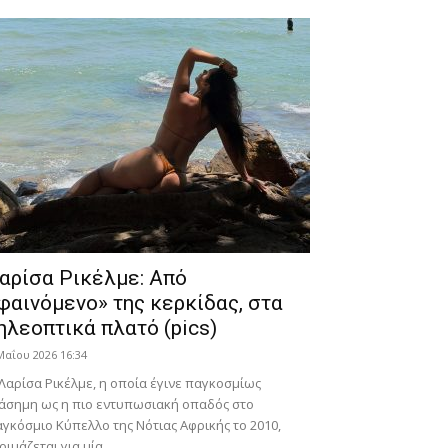
αρίσα Ρικέλμε: Από
φαινόμενο» της κερκίδας, στα
ηλεοπτικά πλατό (pics)
Μαΐου 2026 16:34
Λαρίσα Ρικέλμε, η οποία έγινε παγκοσμίως
άσημη ως η πιο εντυπωσιακή οπαδός στο
γκόσμιο Κύπελλο της Νότιας Αφρικής το 2010,
οιμάζεται για μία...