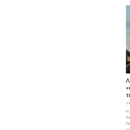
Λ
«
τ
3 
Η 
δι
Πα
ετ