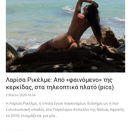
Λαρίσα Ρικέλμε: Από «φαινόμενο» της
κερκίδας, στα τηλεοπτικά πλατό (pics)
3 Μαΐου 2026 16:34
Η Λαρίσα Ρικέλμε, η οποία έγινε παγκοσμίως διάσημη ως η πιο
εντυπωσιακή οπαδός στο Παγκόσμιο Κύπελλο της Νότιας Αφρικής
το 2010, ετοιμάζεται για μία...