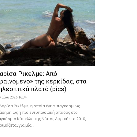
αρίσα Ρικέλμε: Από
φαινόμενο» της κερκίδας, στα
ηλεοπτικά πλατό (pics)
Μαΐου 2026 16:34
Λαρίσα Ρικέλμε, η οποία έγινε παγκοσμίως
άσημη ως η πιο εντυπωσιακή οπαδός στο
γκόσμιο Κύπελλο της Νότιας Αφρικής το 2010,
οιμάζεται για μία...