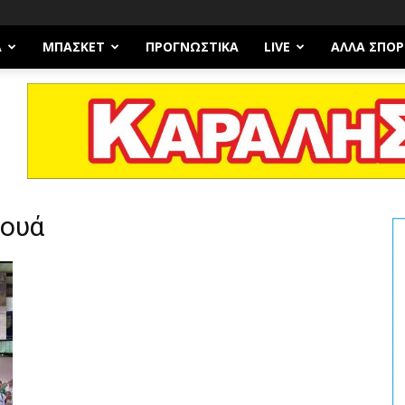
Α
ΜΠΆΣΚΕΤ
ΠΡΟΓΝΩΣΤΙΚΑ
LIVE
ΆΛΛΑ ΣΠΟΡ
νουά