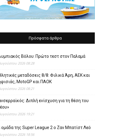
Πρόσφατα άρθρα
λυμπιακός Βόλου: Πρώτο τεστ στον Παλαμά
Αυγούστου 2026 08:28
λητικές μεταδόσεις 8/8: Φιλικά Άρη, ΑΕΚ και
ηφισιάς, MotoGP και ΠΑΟΚ
Αυγούστου 2026 08:21
νσερραϊκός: Διπλή ενίσχυση για τη θέση του
νέου»
Αυγούστου 2026 19:21
 ομάδα της Super League 2 o Ζαν Μπατίστ Λεό
Αυγούστου 2026 18:56