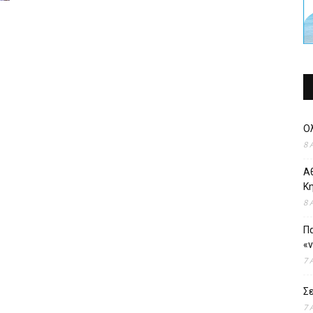
Ο
8 
Αθ
Κ
8 
Πα
«
7 
Σε
7 