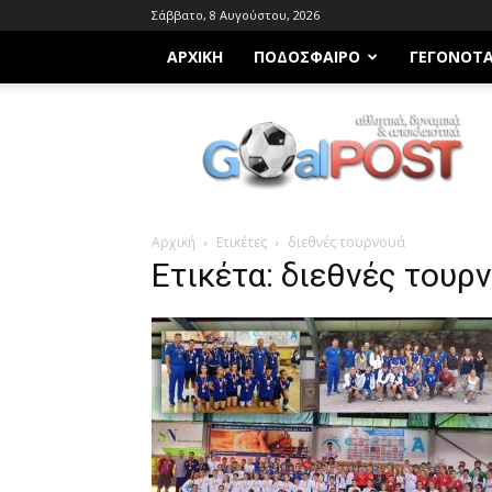
Σάββατο, 8 Αυγούστου, 2026
ΑΡΧΙΚΗ
ΠΟΔΌΣΦΑΙΡΟ
ΓΕΓΟΝΌΤ
Goalpost.gr
Αρχική
Ετικέτες
διεθνές τουρνουά
Ετικέτα: διεθνές τουρ