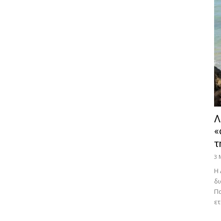
Λ
«
τ
3 
Η 
δι
Πα
ετ