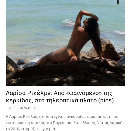
Λαρίσα Ρικέλμε: Από «φαινόμενο» της
κερκίδας, στα τηλεοπτικά πλατό (pics)
3 Μαΐου 2026 16:34
Η Λαρίσα Ρικέλμε, η οποία έγινε παγκοσμίως διάσημη ως η πιο
εντυπωσιακή οπαδός στο Παγκόσμιο Κύπελλο της Νότιας Αφρικής
το 2010, ετοιμάζεται για μία...