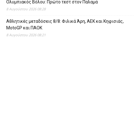
Ολυμπιακός Βόλου: Πρώτο τεστ στον Παλαμά
8 Αυγούστου 2026 08:28
Αθλητικές μεταδόσεις 8/8: Φιλικά Άρη, ΑΕΚ και Κηφισιάς,
MotoGP και ΠΑΟΚ
8 Αυγούστου 2026 08:21