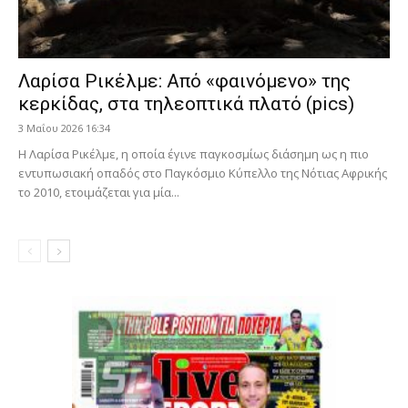
Λαρίσα Ρικέλμε: Από «φαινόμενο» της
κερκίδας, στα τηλεοπτικά πλατό (pics)
3 Μαΐου 2026 16:34
Η Λαρίσα Ρικέλμε, η οποία έγινε παγκοσμίως διάσημη ως η πιο
εντυπωσιακή οπαδός στο Παγκόσμιο Κύπελλο της Νότιας Αφρικής
το 2010, ετοιμάζεται για μία...