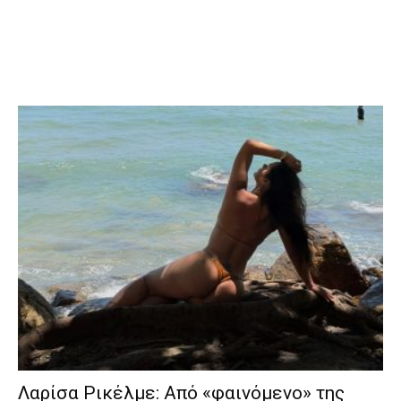
Λαρίσα Ρικέλμε: Από «φαινόμενο» της