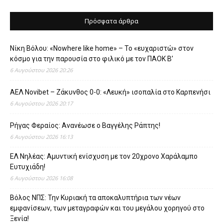
Πρόσφατα άρθρα
Νίκη Βόλου: «Nowhere like home» – Το «ευχαριστώ» στον
κόσμο για την παρουσία στο φιλικό με τον ΠΑΟΚ Β’
6 Αυγούστου 2026 20:26
ΑΕΛ Novibet – Ζάκυνθος 0-0: «Λευκή» ισοπαλία στο Καρπενήσι
6 Αυγούστου 2026 20:17
Ρήγας Φεραίος: Ανανέωσε ο Βαγγέλης Ράπτης!
6 Αυγούστου 2026 16:13
ΕΛ Νηλέας: Αμυντική ενίσχυση με τον 20χρονο Χαράλαμπο
Ευτυχιάδη!
6 Αυγούστου 2026 16:08
Βόλος ΝΠΣ: Την Κυριακή τα αποκαλυπτήρια των νέων
εμφανίσεων, των μεταγραφών και του μεγάλου χορηγού στο
Ξενία!