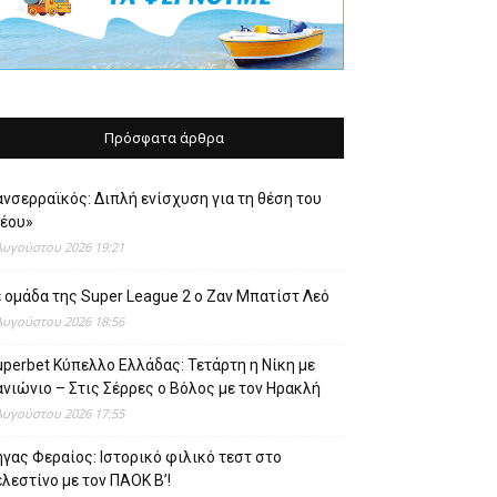
Πρόσφατα άρθρα
νσερραϊκός: Διπλή ενίσχυση για τη θέση του
νέου»
Αυγούστου 2026 19:21
 ομάδα της Super League 2 o Ζαν Μπατίστ Λεό
Αυγούστου 2026 18:56
perbet Κύπελλο Ελλάδας: Τετάρτη η Νίκη με
νιώνιο – Στις Σέρρες ο Βόλος με τον Ηρακλή
Αυγούστου 2026 17:55
γας Φεραίος: Ιστορικό φιλικό τεστ στο
λεστίνο με τον ΠΑΟΚ Β’!