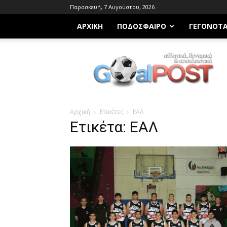
Παρασκευή, 7 Αυγούστου, 2026
ΑΡΧΙΚΗ
ΠΟΔΌΣΦΑΙΡΟ
ΓΕΓΟΝΌΤ
Goalpost.gr
Αρχική
Ετικέτες
ΕΑΛ
Ετικέτα: ΕΑΛ