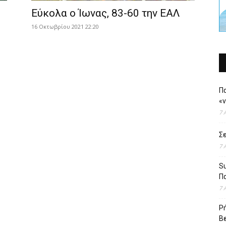
Εύκολα ο Ίωνας, 83-60 την ΕΑΛ
16 Οκτωβρίου 2021 22:20
Πα
«
7 
Σε
7 
Su
Πα
7 
Ρή
Βε