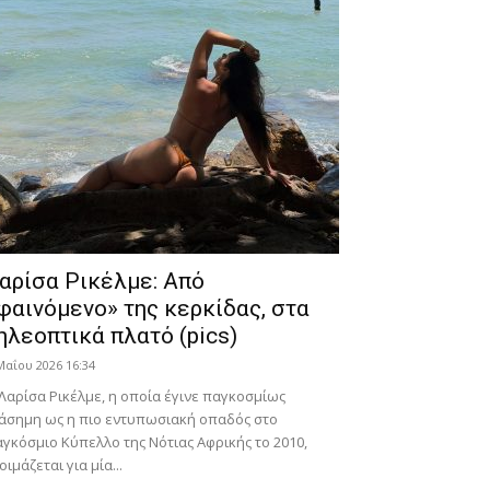
αρίσα Ρικέλμε: Από
φαινόμενο» της κερκίδας, στα
ηλεοπτικά πλατό (pics)
Μαΐου 2026 16:34
Λαρίσα Ρικέλμε, η οποία έγινε παγκοσμίως
άσημη ως η πιο εντυπωσιακή οπαδός στο
γκόσμιο Κύπελλο της Νότιας Αφρικής το 2010,
οιμάζεται για μία...