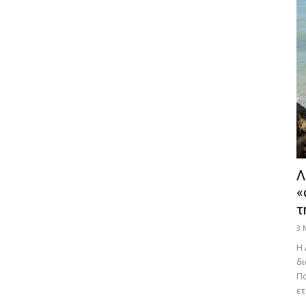
Λ
«
τ
3 
Η 
δι
Πα
ετ