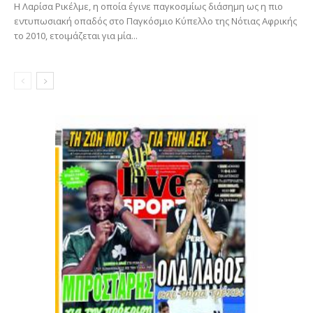
Η Λαρίσα Ρικέλμε, η οποία έγινε παγκοσμίως διάσημη ως η πιο
εντυπωσιακή οπαδός στο Παγκόσμιο Κύπελλο της Νότιας Αφρικής
το 2010, ετοιμάζεται για μία...