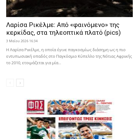
Λαρίσα Ρικέλμε: Από «φαινόμενο» της
κερκίδας, στα τηλεοπτικά πλατό (pics)
3 Μαΐου 2026 16:34
Η Λαρίσα Ρικέλμε, η οποία έγινε παγκοσμίως διάσημη ως η πιο
εντυπωσιακή οπαδός στο Παγκόσμιο Κύπελλο της Νότιας Αφρικής
το 2010, ετοιμάζεται για μία...