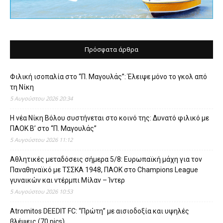
Πρόσφατα άρθρα
Φιλική ισοπαλία στο “Π. Μαγουλάς”: Έλειψε μόνο το γκολ από
τη Νίκη
5 Αυγούστου 2026 20:34
Η νέα Νίκη Βόλου συστήνεται στο κοινό της: Δυνατό φιλικό με
ΠΑΟΚ Β’ στο “Π. Μαγουλάς”
5 Αυγούστου 2026 11:12
Αθλητικές μεταδόσεις σήμερα 5/8: Ευρωπαϊκή μάχη για τον
Παναθηναϊκό με ΤΣΣΚΑ 1948, ΠΑΟΚ στο Champions League
γυναικών και ντέρμπι Μίλαν – Ίντερ
5 Αυγούστου 2026 10:53
Atromitos DEEDIT FC: “Πρώτη” με αισιοδοξία και υψηλές
βλέψεις (70 pics)