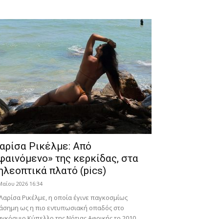
αρίσα Ρικέλμε: Από
φαινόμενο» της κερκίδας, στα
ηλεοπτικά πλατό (pics)
Μαΐου 2026 16:34
Λαρίσα Ρικέλμε, η οποία έγινε παγκοσμίως
άσημη ως η πιο εντυπωσιακή οπαδός στο
γκόσμιο Κύπελλο της Νότιας Αφρικής το 2010,