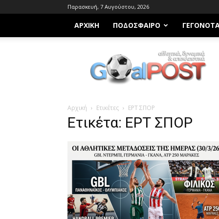
Παρασκευή, 7 Αυγούστου, 2026
ΑΡΧΙΚΗ
ΠΟΔΌΣΦΑΙΡΟ
ΓΕΓΟΝΌΤ
Goalpost.gr
Αρχική
Ετικέτες
ΕΡΤ ΣΠΟΡ
Ετικέτα: ΕΡΤ ΣΠΟΡ