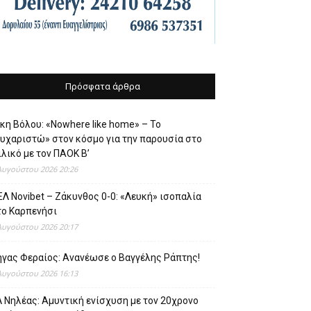
Πρόσφατα άρθρα
κη Βόλου: «Nowhere like home» – Το
ευχαριστώ» στον κόσμο για την παρουσία στο
λικό με τον ΠΑΟΚ Β’
Αυγούστου 2026 20:26
Λ Novibet – Ζάκυνθος 0-0: «Λευκή» ισοπαλία
το Καρπενήσι
Αυγούστου 2026 20:17
ήγας Φεραίος: Ανανέωσε ο Βαγγέλης Ράπτης!
Αυγούστου 2026 16:13
 Νηλέας: Αμυντική ενίσχυση με τον 20χρονο