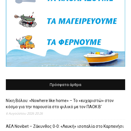
Πρόσφατα άρθρα
Νίκη Βόλου: «Nowhere like home» – Το «ευχαριστώ» στον
κόσμο για την παρουσία στο φιλικό με τον ΠΑΟΚ Β’
6 Αυγούστου 2026 20:26
ΑΕΛ Novibet – Ζάκυνθος 0-0: «Λευκή» ισοπαλία στο Καρπενήσι