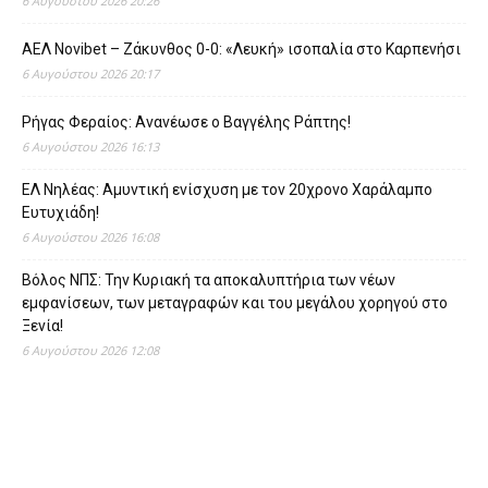
6 Αυγούστου 2026 20:26
ΑΕΛ Novibet – Ζάκυνθος 0-0: «Λευκή» ισοπαλία στο Καρπενήσι
6 Αυγούστου 2026 20:17
Ρήγας Φεραίος: Ανανέωσε ο Βαγγέλης Ράπτης!
6 Αυγούστου 2026 16:13
ΕΛ Νηλέας: Αμυντική ενίσχυση με τον 20χρονο Χαράλαμπο
Ευτυχιάδη!
6 Αυγούστου 2026 16:08
Βόλος ΝΠΣ: Την Κυριακή τα αποκαλυπτήρια των νέων
εμφανίσεων, των μεταγραφών και του μεγάλου χορηγού στο
Ξενία!
6 Αυγούστου 2026 12:08