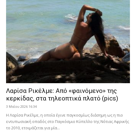
Λαρίσα Ρικέλμε: Από «φαινόμενο» της
κερκίδας, στα τηλεοπτικά πλατό (pics)
3 Μαΐου 2026 16:34
Η Λαρίσα Ρικέλμε, η οποία έγινε παγκοσμίως διάσημη ως η πιο
εντυπωσιακή οπαδός στο Παγκόσμιο Κύπελλο της Νότιας Αφρικής
το 2010, ετοιμάζεται για μία...