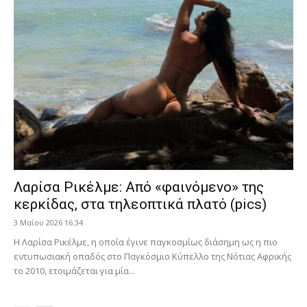
Λαρίσα Ρικέλμε: Από «φαινόμενο» της
κερκίδας, στα τηλεοπτικά πλατό (pics)
3 Μαΐου 2026 16:34
Η Λαρίσα Ρικέλμε, η οποία έγινε παγκοσμίως διάσημη ως η πιο
εντυπωσιακή οπαδός στο Παγκόσμιο Κύπελλο της Νότιας Αφρικής
το 2010, ετοιμάζεται για μία...