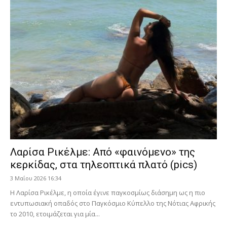
Λαρίσα Ρικέλμε: Από «φαινόμενο» της
κερκίδας, στα τηλεοπτικά πλατό (pics)
3 Μαΐου 2026 16:34
Η Λαρίσα Ρικέλμε, η οποία έγινε παγκοσμίως διάσημη ως η πιο
εντυπωσιακή οπαδός στο Παγκόσμιο Κύπελλο της Νότιας Αφρικής
το 2010, ετοιμάζεται για μία...