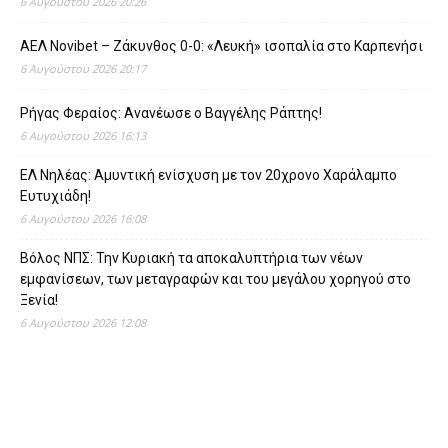
6 Αυγούστου 2026 20:26
ΑΕΛ Novibet – Ζάκυνθος 0-0: «Λευκή» ισοπαλία στο Καρπενήσι
6 Αυγούστου 2026 20:17
Ρήγας Φεραίος: Ανανέωσε ο Βαγγέλης Ράπτης!
6 Αυγούστου 2026 16:13
ΕΛ Νηλέας: Αμυντική ενίσχυση με τον 20χρονο Χαράλαμπο
Ευτυχιάδη!
6 Αυγούστου 2026 16:08
Βόλος ΝΠΣ: Την Κυριακή τα αποκαλυπτήρια των νέων
εμφανίσεων, των μεταγραφών και του μεγάλου χορηγού στο
Ξενία!
6 Αυγούστου 2026 12:08