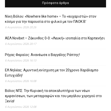
Πρόσφατα άρθρα
Νίκη Βόλου: «Nowhere like home» – Το «ευχαριστώ» στον
κόσμο για την παρουσία στο φιλικό με τον ΠΑΟΚ Β’
6 Αυγούστου 2026 20:26
ΑΕΛ Novibet – Ζάκυνθος 0-0: «Λευκή» ισοπαλία στο Καρπενήσι
6 Αυγούστου 2026 20:17
Ρήγας Φεραίος: Ανανέωσε ο Βαγγέλης Ράπτης!
6 Αυγούστου 2026 16:13
ΕΛ Νηλέας: Αμυντική ενίσχυση με τον 20χρονο Χαράλαμπο
Ευτυχιάδη!
6 Αυγούστου 2026 16:08
Βόλος ΝΠΣ: Την Κυριακή τα αποκαλυπτήρια των νέων
εμφανίσεων, των μεταγραφών και του μεγάλου χορηγού στο
Ξενία!
6 Αυγούστου 2026 12:08