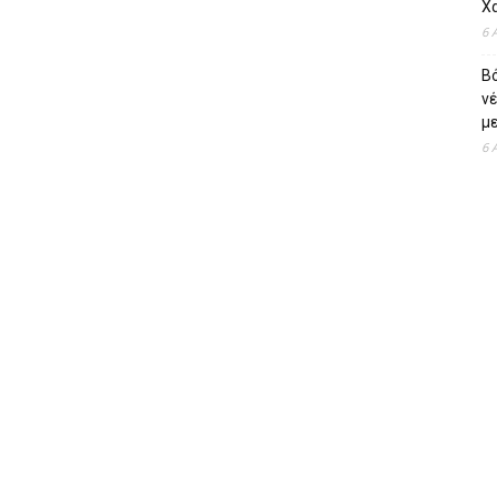
Χ
6 
Β
ν
με
6 