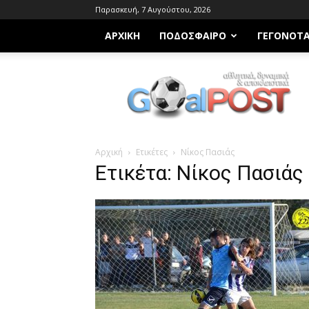
Παρασκευή, 7 Αυγούστου, 2026
ΑΡΧΙΚΗ
ΠΟΔΌΣΦΑΙΡΟ
ΓΕΓΟΝΌΤ
Goalpost.gr
Αρχική
Ετικέτες
Νίκος Πασιάς
Ετικέτα: Νίκος Πασιάς