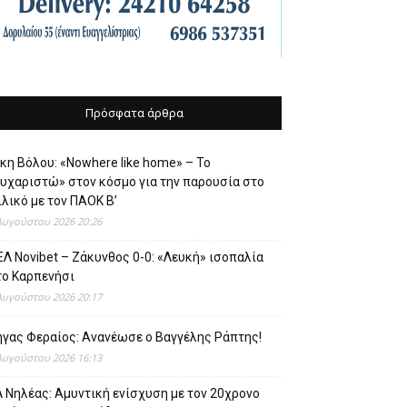
Πρόσφατα άρθρα
κη Βόλου: «Nowhere like home» – Το
ευχαριστώ» στον κόσμο για την παρουσία στο
λικό με τον ΠΑΟΚ Β’
Αυγούστου 2026 20:26
Λ Novibet – Ζάκυνθος 0-0: «Λευκή» ισοπαλία
το Καρπενήσι
Αυγούστου 2026 20:17
ήγας Φεραίος: Ανανέωσε ο Βαγγέλης Ράπτης!
Αυγούστου 2026 16:13
 Νηλέας: Αμυντική ενίσχυση με τον 20χρονο