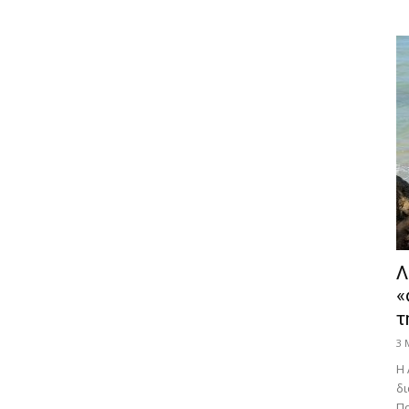
Λ
«
τ
3 
Η 
δι
Πα