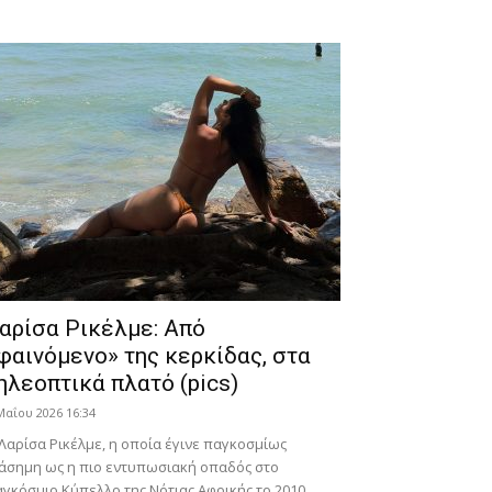
αρίσα Ρικέλμε: Από
φαινόμενο» της κερκίδας, στα
ηλεοπτικά πλατό (pics)
Μαΐου 2026 16:34
Λαρίσα Ρικέλμε, η οποία έγινε παγκοσμίως
άσημη ως η πιο εντυπωσιακή οπαδός στο
γκόσμιο Κύπελλο της Νότιας Αφρικής το 2010,