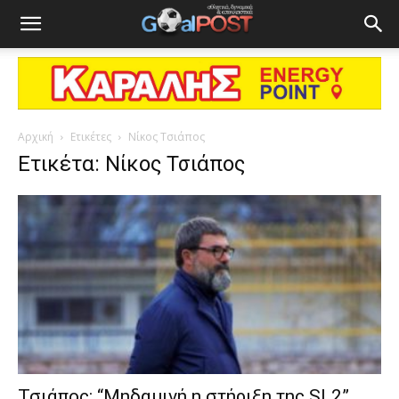
Αρχική
Ετικέτες
Νίκος Τσιάπος
Ετικέτα: Νίκος Τσιάπος
Τσιάπος: “Μηδαμινή η στήριξη της SL2”