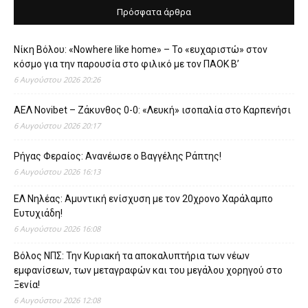
Πρόσφατα άρθρα
Νίκη Βόλου: «Nowhere like home» – Το «ευχαριστώ» στον
κόσμο για την παρουσία στο φιλικό με τον ΠΑΟΚ Β’
6 Αυγούστου 2026 20:26
ΑΕΛ Novibet – Ζάκυνθος 0-0: «Λευκή» ισοπαλία στο Καρπενήσι
6 Αυγούστου 2026 20:17
Ρήγας Φεραίος: Ανανέωσε ο Βαγγέλης Ράπτης!
6 Αυγούστου 2026 16:13
ΕΛ Νηλέας: Αμυντική ενίσχυση με τον 20χρονο Χαράλαμπο
Ευτυχιάδη!
6 Αυγούστου 2026 16:08
Βόλος ΝΠΣ: Την Κυριακή τα αποκαλυπτήρια των νέων
εμφανίσεων, των μεταγραφών και του μεγάλου χορηγού στο
Ξενία!
6 Αυγούστου 2026 12:08