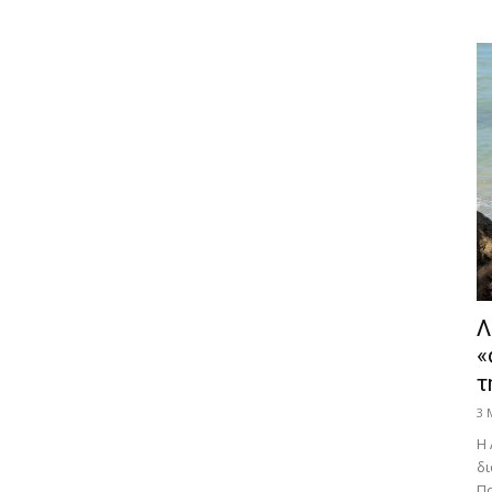
Λ
«
τ
3 
Η 
δι
Πα