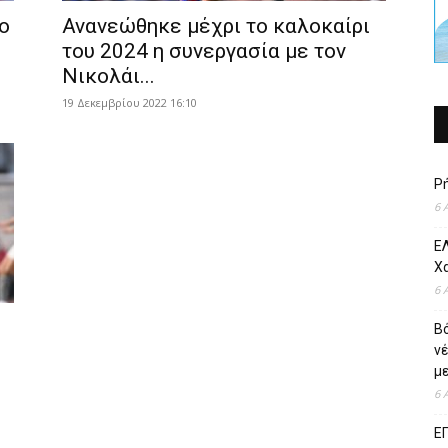
ο
Ανανεώθηκε μέχρι το καλοκαίρι
του 2024 η συνεργασία με τον
Νικολάι...
19 Δεκεμβρίου 2022 16:10
Ρ
6 
ΕΛ
Χ
6 
Β
ν
με
6 
Ε