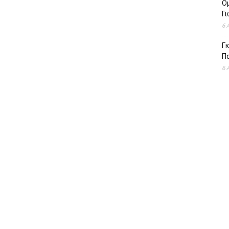
Ομ
Γ
6 
Γκ
Π
6 