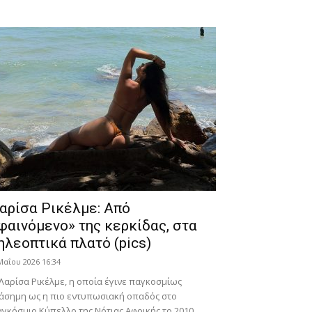
αρίσα Ρικέλμε: Από
φαινόμενο» της κερκίδας, στα
ηλεοπτικά πλατό (pics)
Μαΐου 2026 16:34
Λαρίσα Ρικέλμε, η οποία έγινε παγκοσμίως
άσημη ως η πιο εντυπωσιακή οπαδός στο
γκόσμιο Κύπελλο της Νότιας Αφρικής το 2010,