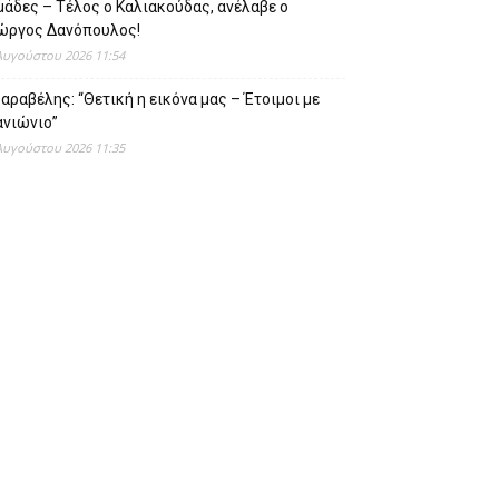
άδες – Τέλος ο Καλιακούδας, ανέλαβε ο
ιώργος Δανόπουλος!
Αυγούστου 2026 11:54
αραβέλης: “Θετική η εικόνα μας – Έτοιμοι με
ανιώνιο”
Αυγούστου 2026 11:35