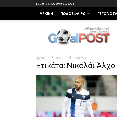
Πέμπτη, 6 Αυγούστου, 2026
ΑΡΧΙΚΗ
ΠΟΔΌΣΦΑΙΡΟ
ΓΕΓΟΝΌΤ
Goalpost.gr
Αρχική
Ετικέτες
Νικολάι Άλχο
Ετικέτα: Νικολάι Άλχο