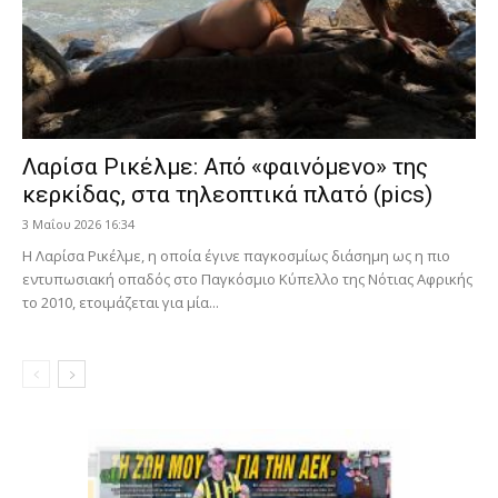
Λαρίσα Ρικέλμε: Από «φαινόμενο» της
κερκίδας, στα τηλεοπτικά πλατό (pics)
3 Μαΐου 2026 16:34
Η Λαρίσα Ρικέλμε, η οποία έγινε παγκοσμίως διάσημη ως η πιο
εντυπωσιακή οπαδός στο Παγκόσμιο Κύπελλο της Νότιας Αφρικής
το 2010, ετοιμάζεται για μία...