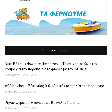
Πρόσφατα άρθρα
Νίκη Βόλου: «Nowhere like home» – Το «ευχαριστώ» στον
κόσμο για την παρουσία στο φιλικό με τον ΠΑΟΚ Β’
6 Αυγούστου 2026 20:26
ΑΕΛ Novibet – Ζάκυνθος 0-0: «Λευκή» ισοπαλία στο Καρπενήσι
6 Αυγούστου 2026 20:17
Ρήγας Φεραίος: Ανανέωσε ο Βαγγέλης Ράπτης!
6 Αυγούστου 2026 16:13