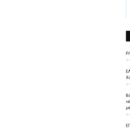
Ρ
6 
ΕΛ
Χ
6 
Β
ν
με
6 
Ε