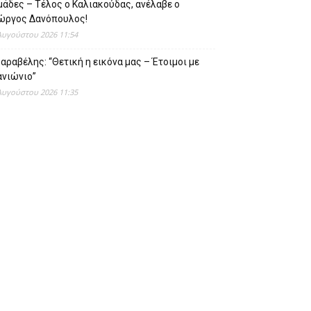
άδες – Τέλος ο Καλιακούδας, ανέλαβε ο
ιώργος Δανόπουλος!
Αυγούστου 2026 11:54
αραβέλης: “Θετική η εικόνα μας – Έτοιμοι με
ανιώνιο”
Αυγούστου 2026 11:35