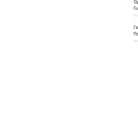
Ομ
Γ
6 
Γκ
Π
6 