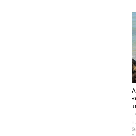
Λ
«
τ
3 
Η 
δι
Πα