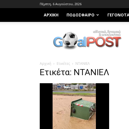
Πέμπτη, 6 Αυγούστου, 2026
ΑΡΧΙΚΗ
ΠΟΔΌΣΦΑΙΡΟ
ΓΕΓΟΝΌΤ
Goalpost.gr
Αρχική
Ετικέτες
ΝΤΑΝΙΕΛ
Ετικέτα: ΝΤΑΝΙΕΛ