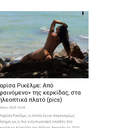
αρίσα Ρικέλμε: Από
φαινόμενο» της κερκίδας, στα
ηλεοπτικά πλατό (pics)
Μαΐου 2026 16:34
Λαρίσα Ρικέλμε, η οποία έγινε παγκοσμίως
άσημη ως η πιο εντυπωσιακή οπαδός στο
γκόσμιο Κύπελλο της Νότιας Αφρικής το 2010,