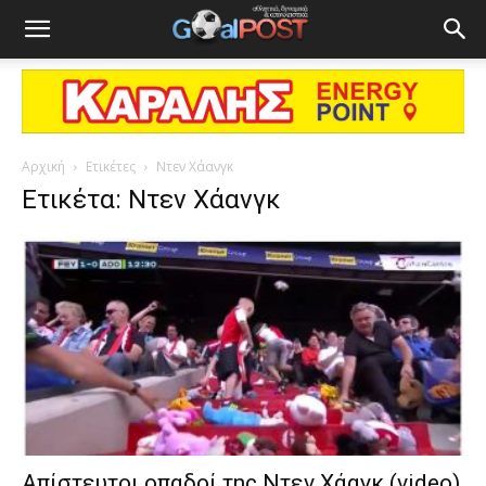
Αρχική
Ετικέτες
Ντεν Χάανγκ
Ετικέτα: Ντεν Χάανγκ
Απίστευτοι οπαδοί της Ντεν Χάαγκ (video)