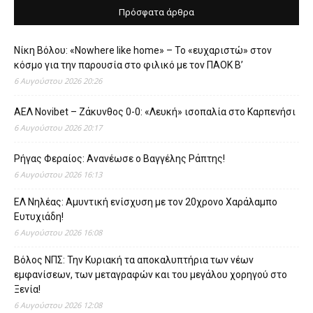
Πρόσφατα άρθρα
Νίκη Βόλου: «Nowhere like home» – Το «ευχαριστώ» στον
κόσμο για την παρουσία στο φιλικό με τον ΠΑΟΚ Β’
6 Αυγούστου 2026 20:26
ΑΕΛ Novibet – Ζάκυνθος 0-0: «Λευκή» ισοπαλία στο Καρπενήσι
6 Αυγούστου 2026 20:17
Ρήγας Φεραίος: Ανανέωσε ο Βαγγέλης Ράπτης!
6 Αυγούστου 2026 16:13
ΕΛ Νηλέας: Αμυντική ενίσχυση με τον 20χρονο Χαράλαμπο
Ευτυχιάδη!
6 Αυγούστου 2026 16:08
Βόλος ΝΠΣ: Την Κυριακή τα αποκαλυπτήρια των νέων
εμφανίσεων, των μεταγραφών και του μεγάλου χορηγού στο
Ξενία!
6 Αυγούστου 2026 12:08