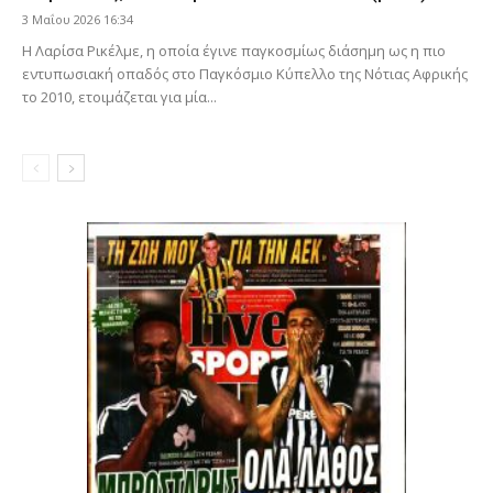
3 Μαΐου 2026 16:34
Η Λαρίσα Ρικέλμε, η οποία έγινε παγκοσμίως διάσημη ως η πιο
εντυπωσιακή οπαδός στο Παγκόσμιο Κύπελλο της Νότιας Αφρικής
το 2010, ετοιμάζεται για μία...